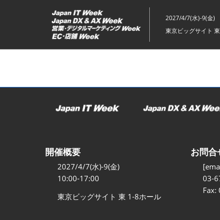
ス
キ
2027/4/7(水)-9(金)
ッ
東京ビッグサイト 東
プ
し
て
進
む
開催概要
お問合
2027/4/7(水)-9(金)
[emai
10:00-17:00
03-6
Fax:
東京ビッグサイト 東 1-8ホール