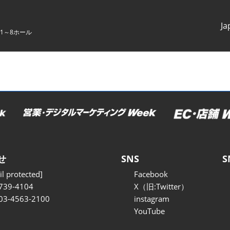
Ja
1～8ホール
Japanes
English
せ
SNS
S
l protected]
Facebook
739-4104
X（旧:Twitter）
 03-4563-2100
instagram
YouTube