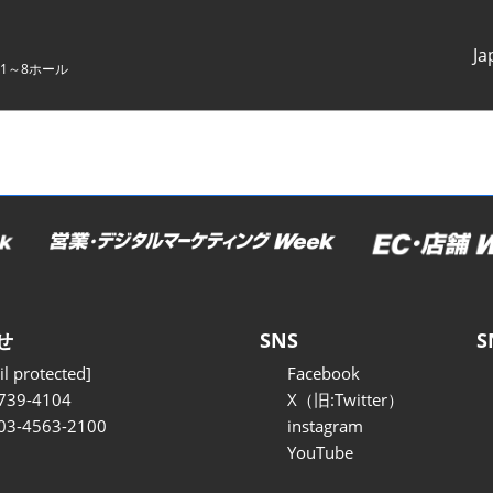
Ja
1～8ホール
Japanes
English
せ
SNS
S
l protected]
Facebook
739-4104
X（旧:Twitter）
 03-4563-2100
instagram
YouTube