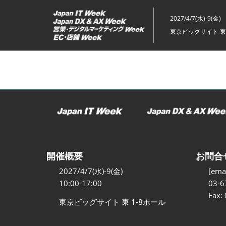
ス
キ
2027/4/7(水)-9(金)
ッ
東京ビッグサイト 東
プ
し
て
進
む
開催概要
お問合
2027/4/7(水)-9(金)
[emai
10:00-17:00
03-6
Fax:
東京ビッグサイト 東 1-8ホール