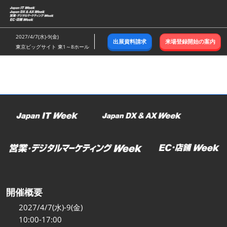
ス
キ
ッ
2027/4/7(水)-9(金)
出展資料請求
来場登録開始の案内
プ
東京ビッグサイト 東1～8ホール
し
て
進
む
開催概要
2027/4/7(水)-9(金)
10:00-17:00