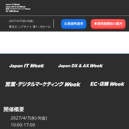
ス
キ
ッ
2027/4/7(水)-9(金)
出展資料請求
来場登録開始の案内
プ
東京ビッグサイト 東1～8ホール
し
て
進
む
開催概要
2027/4/7(水)-9(金)
10:00-17:00