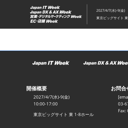
ス
キ
2027/4/7(水)-9(金)
ッ
東京ビッグサイト 東
プ
し
て
進
む
開催概要
お問合
2027/4/7(水)-9(金)
[emai
10:00-17:00
03-6
Fax:
東京ビッグサイト 東 1-8ホール