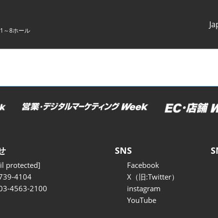
Ja
1～8ホール
Japanes
English
せ
SNS
S
l protected]
Facebook
739-4104
X（旧:Twitter）
 03-4563-2100
instagram
YouTube