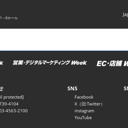
Ja
1～8ホール
Japanes
English
せ
SNS
S
l protected]
Facebook
739-4104
X（旧:Twitter）
 03-4563-2100
instagram
YouTube