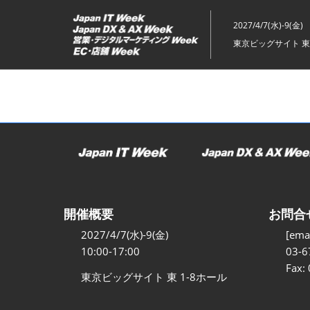
ス
キ
2027/4/7(水)-9(金)
ッ
東京ビッグサイト 東
プ
し
て
進
む
開催概要
お問合
2027/4/7(水)-9(金)
[emai
10:00-17:00
03-6
Fax:
東京ビッグサイト 東 1-8ホール