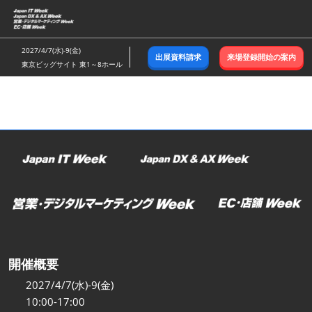
ス
キ
ッ
2027/4/7(水)-9(金)
出展資料請求
来場登録開始の案内
プ
東京ビッグサイト 東1～8ホール
し
て
進
む
開催概要
2027/4/7(水)-9(金)
10:00-17:00