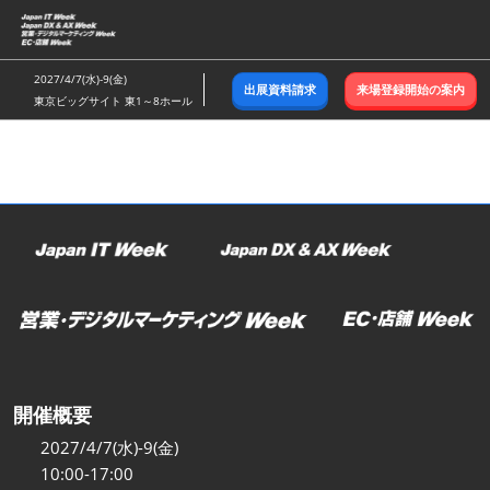
ス
キ
ッ
2027/4/7(水)-9(金)
出展資料請求
来場登録開始の案内
プ
東京ビッグサイト 東1～8ホール
し
て
進
む
開催概要
2027/4/7(水)-9(金)
10:00-17:00