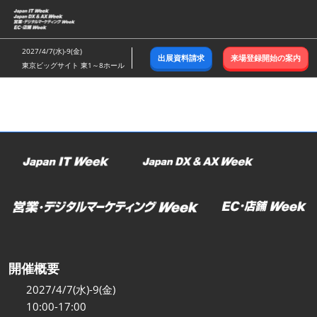
ス
キ
ッ
2027/4/7(水)-9(金)
出展資料請求
来場登録開始の案内
プ
東京ビッグサイト 東1～8ホール
し
て
進
む
開催概要
2027/4/7(水)-9(金)
10:00-17:00