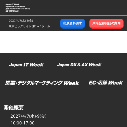
ス
キ
ッ
2027/4/7(水)-9(金)
出展資料請求
来場登録開始の案内
プ
東京ビッグサイト 東1～8ホール
し
て
進
む
開催概要
2027/4/7(水)-9(金)
10:00-17:00