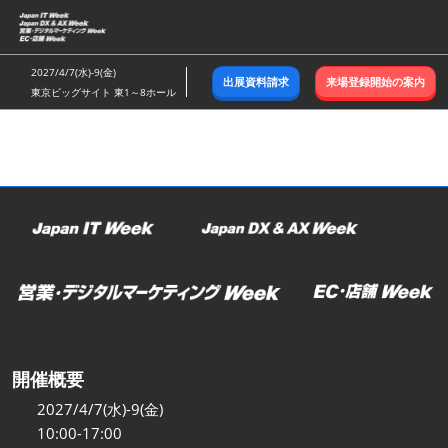
ス
キ
ッ
2027/4/7(水)-9(金)
出展資料請求
来場登録開始の案内
プ
東京ビッグサイト 東1～8ホール
し
て
進
む
開催概要
2027/4/7(水)-9(金)
10:00-17:00