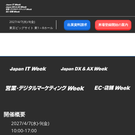
ス
キ
ッ
2027/4/7(水)-9(金)
出展資料請求
来場登録開始の案内
プ
東京ビッグサイト 東1～8ホール
し
て
進
む
開催概要
2027/4/7(水)-9(金)
10:00-17:00