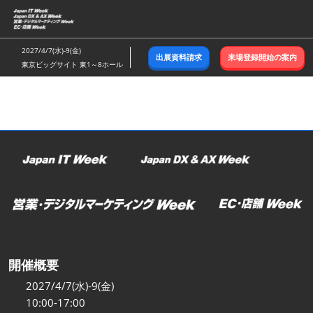
ス
キ
ッ
2027/4/7(水)-9(金)
出展資料請求
来場登録開始の案内
プ
東京ビッグサイト 東1～8ホール
し
て
進
む
開催概要
2027/4/7(水)-9(金)
10:00-17:00