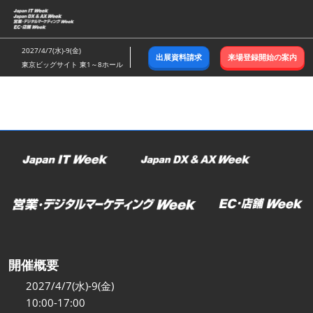
ス
キ
ッ
2027/4/7(水)-9(金)
出展資料請求
来場登録開始の案内
プ
東京ビッグサイト 東1～8ホール
し
て
進
む
開催概要
2027/4/7(水)-9(金)
10:00-17:00