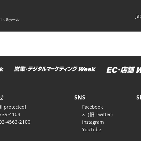
Ja
1～8ホール
Japanes
English
せ
SNS
S
l protected]
Facebook
739-4104
X（旧:Twitter）
 03-4563-2100
instagram
YouTube