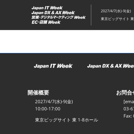
ス
キ
2027/4/7(水)-9(金)
ッ
東京ビッグサイト 東
プ
し
て
進
む
開催概要
お問合
2027/4/7(水)-9(金)
[emai
10:00-17:00
03-6
Fax:
東京ビッグサイト 東 1-8ホール