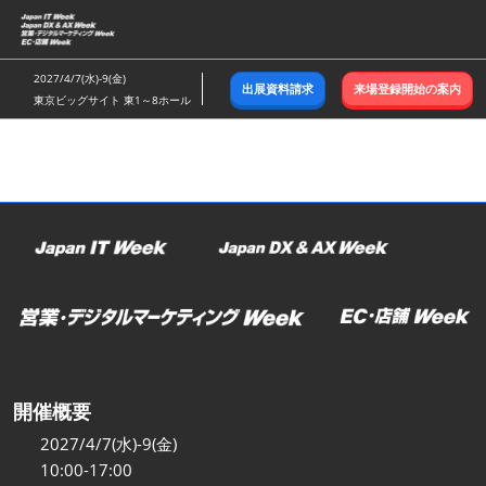
ス
キ
ッ
2027/4/7(水)-9(金)
出展資料請求
来場登録開始の案内
プ
東京ビッグサイト 東1～8ホール
し
て
進
む
開催概要
2027/4/7(水)-9(金)
10:00-17:00