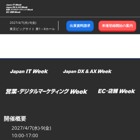
ス
キ
ッ
2027/4/7(水)-9(金)
出展資料請求
来場登録開始の案内
プ
東京ビッグサイト 東1～8ホール
し
て
進
む
開催概要
2027/4/7(水)-9(金)
10:00-17:00