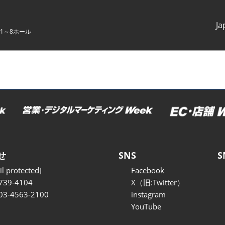
Ja
1～8ホール
Japanes
English
せ
SNS
S
l protected]
Facebook
739-4104
X（旧:Twitter）
 03-4563-2100
instagram
YouTube