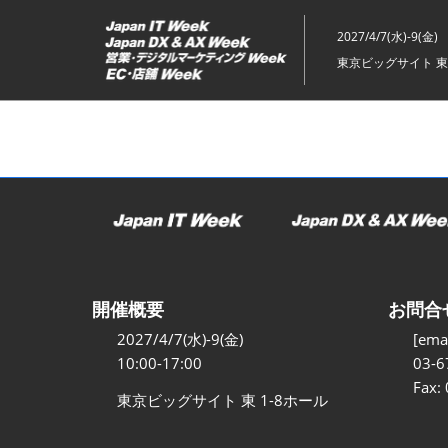
ス
キ
2027/4/7(水)-9(金)
ッ
東京ビッグサイト 東
プ
し
て
進
む
開催概要
お問合
2027/4/7(水)-9(金)
[emai
10:00-17:00
03-6
Fax:
東京ビッグサイト 東 1-8ホール