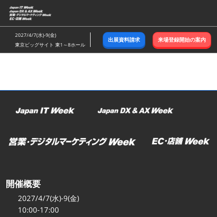
ス
キ
ッ
2027/4/7(水)-9(金)
出展資料請求
来場登録開始の案内
プ
東京ビッグサイト 東1～8ホール
し
て
進
む
開催概要
2027/4/7(水)-9(金)
10:00-17:00