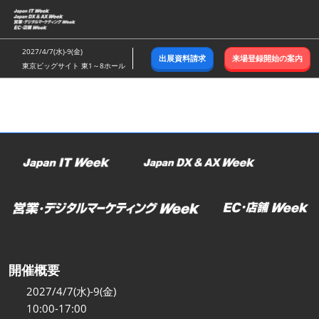
ス
キ
ッ
2027/4/7(水)-9(金)
出展資料請求
来場登録開始の案内
プ
東京ビッグサイト 東1～8ホール
し
て
進
む
開催概要
2027/4/7(水)-9(金)
10:00-17:00