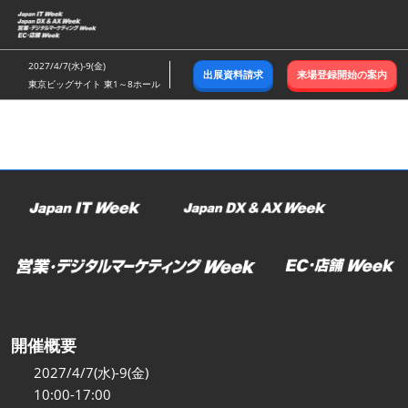
ス
キ
ッ
2027/4/7(水)-9(金)
出展資料請求
来場登録開始の案内
プ
東京ビッグサイト 東1～8ホール
し
て
進
む
開催概要
2027/4/7(水)-9(金)
10:00-17:00