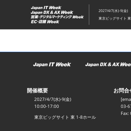
ス
キ
2027/4/7(水)-9(金)
ッ
東京ビッグサイト 東
プ
し
て
進
む
開催概要
お問合
2027/4/7(水)-9(金)
[emai
10:00-17:00
03-6
Fax:
東京ビッグサイト 東 1-8ホール