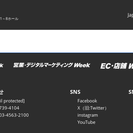
Ja
1～8ホール
Japanes
English
せ
SNS
S
l protected]
Facebook
739-4104
X（旧:Twitter）
 03-4563-2100
instagram
YouTube