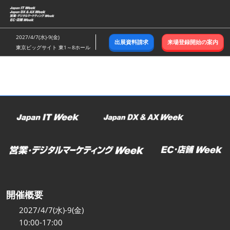
ス
キ
ッ
2027/4/7(水)-9(金)
出展資料請求
来場登録開始の案内
プ
東京ビッグサイト 東1～8ホール
し
て
進
む
開催概要
2027/4/7(水)-9(金)
10:00-17:00