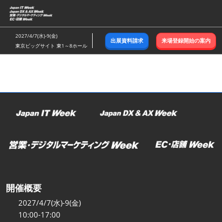
ス
キ
ッ
2027/4/7(水)-9(金)
出展資料請求
来場登録開始の案内
プ
東京ビッグサイト 東1～8ホール
し
て
進
む
開催概要
2027/4/7(水)-9(金)
10:00-17:00