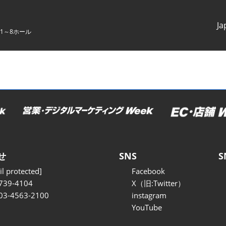
Ja
1～8ホール
Japanes
English
せ
SNS
S
l protected]
Facebook
739-4104
X（旧:Twitter）
 03-4563-2100
instagram
YouTube