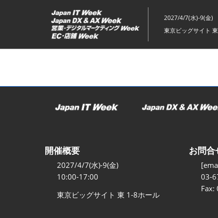
ス
キ
2027/4/7(水)-9(金)
ッ
東京ビッグサイト 東
プ
し
て
進
む
開催概要
お問合
2027/4/7(水)-9(金)
[emai
10:00-17:00
03-6
Fax:
東京ビッグサイト 東 1-8ホール