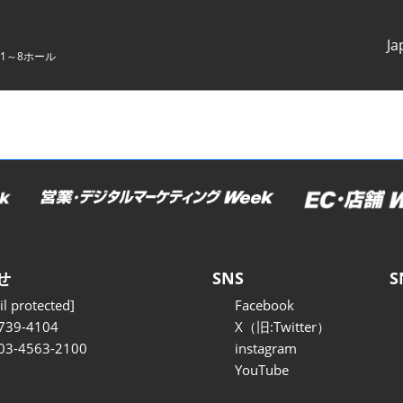
Ja
1～8ホール
Japanes
English
せ
SNS
S
l protected]
Facebook
739-4104
X（旧:Twitter）
 03-4563-2100
instagram
YouTube