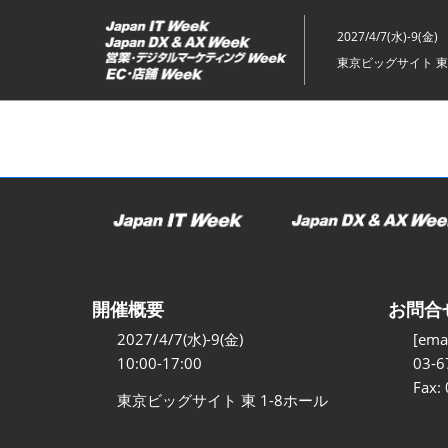
ス
キ
2027/4/7(水)-9(金)
ッ
東京ビッグサイト 東
プ
し
て
進
む
開催概要
お問合
2027/4/7(水)-9(金)
[emai
10:00-17:00
03-6
Fax:
東京ビッグサイト 東 1-8ホール