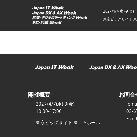
ス
キ
2027/4/7(水)-9(金)
ッ
東京ビッグサイト 東
プ
し
て
進
む
開催概要
お問合
2027/4/7(水)-9(金)
[emai
10:00-17:00
03-6
Fax:
東京ビッグサイト 東 1-8ホール