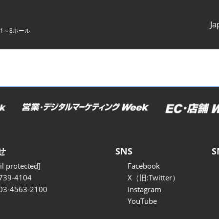
Ja
1～8ホール
Japanes
English
せ
SNS
S
l protected]
Facebook
739-4104
X（旧:Twitter）
 03-4563-2100
instagram
YouTube