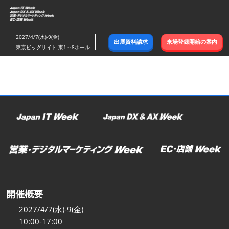
ス
キ
ッ
2027/4/7(水)-9(金)
出展資料請求
来場登録開始の案内
プ
東京ビッグサイト 東1～8ホール
し
て
進
む
開催概要
2027/4/7(水)-9(金)
10:00-17:00