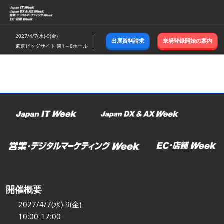
ス
キ
ッ
2027/4/7(水)-9(金)
出展資料請求
来場登録開始の案内
プ
東京ビッグサイト 東1～8ホール
し
て
進
む
開催概要
2027/4/7(水)-9(金)
10:00-17:00