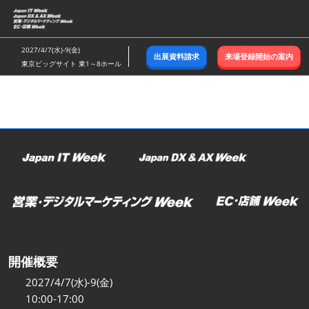
ス
キ
ッ
2027/4/7(水)-9(金)
出展資料請求
来場登録開始の案内
プ
東京ビッグサイト 東1～8ホール
し
て
進
む
開催概要
2027/4/7(水)-9(金)
10:00-17:00