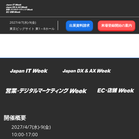
ス
キ
ッ
2027/4/7(水)-9(金)
出展資料請求
来場登録開始の案内
プ
東京ビッグサイト 東1～8ホール
し
て
進
む
開催概要
2027/4/7(水)-9(金)
10:00-17:00