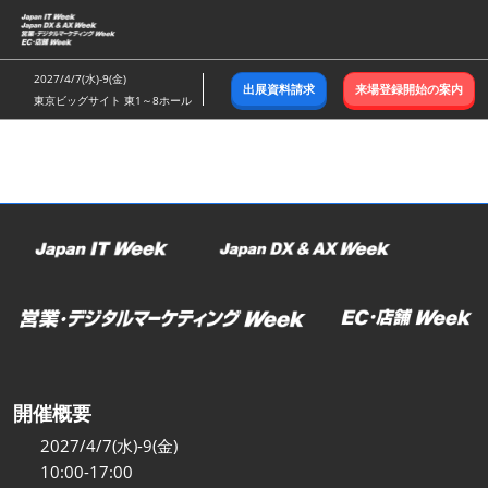
ス
キ
ッ
2027/4/7(水)-9(金)
出展資料請求
来場登録開始の案内
プ
東京ビッグサイト 東1～8ホール
し
て
進
む
開催概要
2027/4/7(水)-9(金)
10:00-17:00