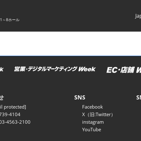
Ja
1～8ホール
Japanes
English
せ
SNS
S
l protected]
Facebook
739-4104
X（旧:Twitter）
 03-4563-2100
instagram
YouTube