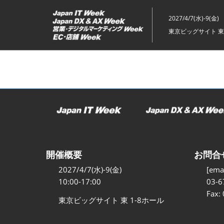
ス
キ
2027/4/7(水)-9(金)
ッ
東京ビッグサイト 東
プ
し
て
進
む
開催概要
お問合
2027/4/7(水)-9(金)
[emai
10:00-17:00
03-6
Fax:
東京ビッグサイト 東 1-8ホール