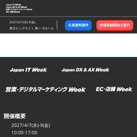
ス
キ
ッ
2027/4/7(水)-9(金)
出展資料請求
来場登録開始の案内
プ
東京ビッグサイト 東1～8ホール
し
て
進
む
開催概要
2027/4/7(水)-9(金)
10:00-17:00