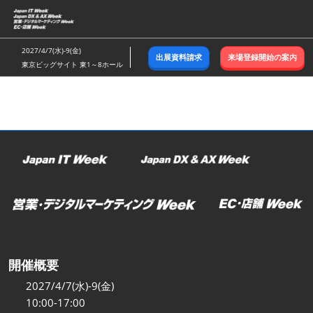
ス
キ
ッ
2027/4/7(水)-9(金)
出展資料請求
来場登録開始の案内
プ
東京ビッグサイト 東1～8ホール
し
て
進
む
開催概要
2027/4/7(水)-9(金)
10:00-17:00