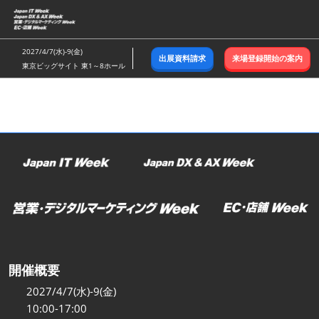
ス
キ
ッ
2027/4/7(水)-9(金)
出展資料請求
来場登録開始の案内
プ
東京ビッグサイト 東1～8ホール
し
て
進
む
開催概要
2027/4/7(水)-9(金)
10:00-17:00