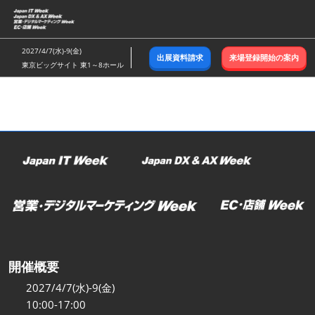
ス
キ
ッ
2027/4/7(水)-9(金)
出展資料請求
来場登録開始の案内
プ
東京ビッグサイト 東1～8ホール
し
て
進
む
開催概要
2027/4/7(水)-9(金)
10:00-17:00