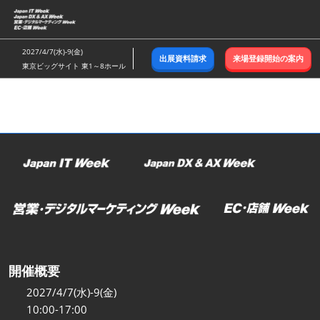
ス
キ
ッ
2027/4/7(水)-9(金)
出展資料請求
来場登録開始の案内
プ
東京ビッグサイト 東1～8ホール
し
て
進
む
開催概要
2027/4/7(水)-9(金)
10:00-17:00