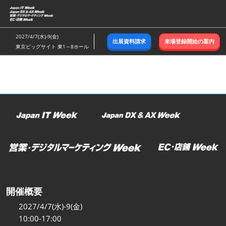
ス
キ
ッ
2027/4/7(水)-9(金)
出展資料請求
来場登録開始の案内
プ
東京ビッグサイト 東1～8ホール
し
て
進
む
開催概要
2027/4/7(水)-9(金)
10:00-17:00