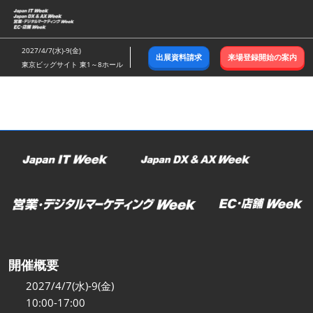
ス
キ
ッ
2027/4/7(水)-9(金)
出展資料請求
来場登録開始の案内
プ
東京ビッグサイト 東1～8ホール
し
て
進
む
開催概要
2027/4/7(水)-9(金)
10:00-17:00