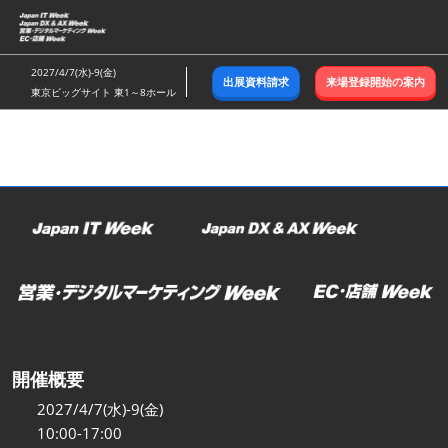
ス
キ
ッ
2027/4/7(水)-9(金)
出展資料請求
来場登録開始の案内
プ
東京ビッグサイト 東1～8ホール
し
て
進
む
開催概要
2027/4/7(水)-9(金)
10:00-17:00