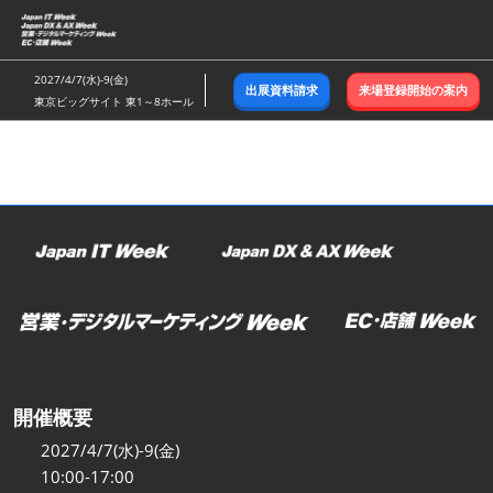
ス
キ
ッ
2027/4/7(水)-9(金)
出展資料請求
来場登録開始の案内
プ
東京ビッグサイト 東1～8ホール
し
て
進
む
開催概要
2027/4/7(水)-9(金)
10:00-17:00