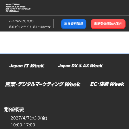
ス
キ
ッ
2027/4/7(水)-9(金)
出展資料請求
来場登録開始の案内
プ
東京ビッグサイト 東1～8ホール
し
て
進
む
開催概要
2027/4/7(水)-9(金)
10:00-17:00