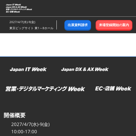
ス
キ
ッ
2027/4/7(水)-9(金)
出展資料請求
来場登録開始の案内
プ
東京ビッグサイト 東1～8ホール
し
て
進
む
開催概要
2027/4/7(水)-9(金)
10:00-17:00