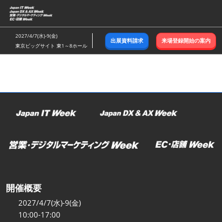
ス
キ
ッ
2027/4/7(水)-9(金)
出展資料請求
来場登録開始の案内
プ
東京ビッグサイト 東1～8ホール
し
て
進
む
開催概要
2027/4/7(水)-9(金)
10:00-17:00