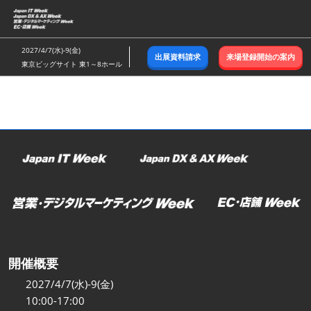
ス
キ
ッ
2027/4/7(水)-9(金)
出展資料請求
来場登録開始の案内
プ
東京ビッグサイト 東1～8ホール
し
て
進
む
開催概要
2027/4/7(水)-9(金)
10:00-17:00