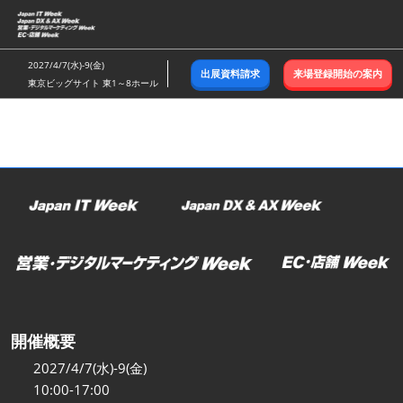
ス
キ
ッ
2027/4/7(水)-9(金)
出展資料請求
来場登録開始の案内
プ
東京ビッグサイト 東1～8ホール
し
て
進
む
開催概要
2027/4/7(水)-9(金)
10:00-17:00