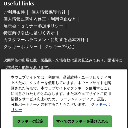
Useful links
ご利用条件
個人情報保護方針
個人情報に関する修正・利用停止など
展示会・セミナー参加ポリシー
特定商取引法に基づく表示
カスタマーハラスメントに対する基本方針
クッキーポリシー
クッキーの設定
次回開催の出展社数・製品数・来場者数は最終見込みであり、開催時に
は増減の可能性があります。
※最大…同種の展示会との出展社数および製品展示面積の比較。
本ウェブサイトでは、利便性、品質維持・ユーザビリティ向
※出展社数は、出展契約企業に加え、共同出展するグループ企業・パート
上のため、クッキーを使用しています。本ウェブサイトを閲
覧された時点で、本ウェブサイトがクッキーを使用すること
ナー企業数も含みます。
に同意されたものとみなします。また本ウェブサイトご使用
情報をサービス向上のため、 ソーシャルメディア、広告、
Copyright © RX Japan GK
分析パートナーと共有することもございます。
クッキーポ
リシー
クッキーの設定
すべてのクッキーを受け入れる