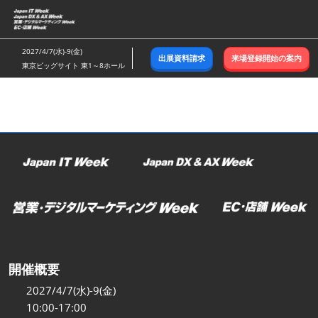
ス
キ
ッ
2027/4/7(水)-9(金)
出展資料請求
来場登録開始の案内
プ
東京ビッグサイト 東1～8ホール
し
て
進
む
開催概要
2027/4/7(水)-9(金)
10:00-17:00