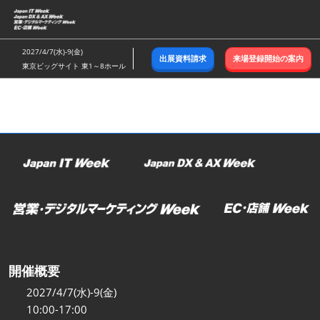
ス
キ
ッ
2027/4/7(水)-9(金)
出展資料請求
来場登録開始の案内
プ
東京ビッグサイト 東1～8ホール
し
て
進
む
開催概要
2027/4/7(水)-9(金)
10:00-17:00