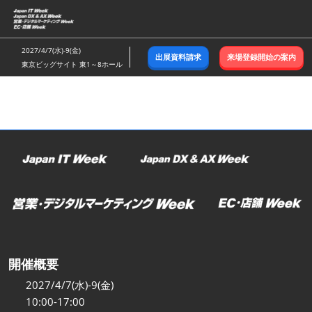
ス
キ
ッ
2027/4/7(水)-9(金)
出展資料請求
来場登録開始の案内
プ
東京ビッグサイト 東1～8ホール
し
て
進
む
開催概要
2027/4/7(水)-9(金)
10:00-17:00